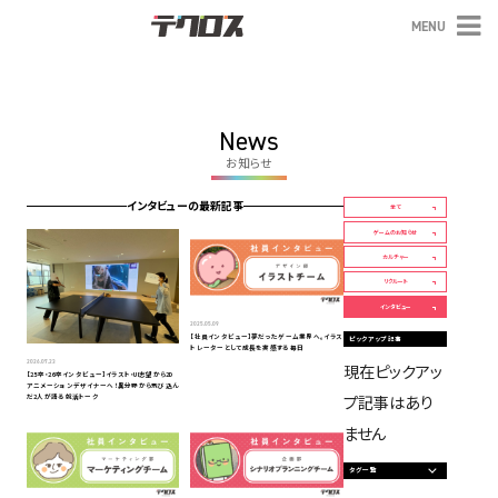
MENU
テクロス
News
お知らせ
インタビューの最新記事
全て
ゲームのお知らせ
カルチャー
リクルート
インタビュー
2025.05.09
【社員インタビュー】夢だったゲーム業界へ。イラス
ピックアップ記事
トレーターとして成長を実感する毎日
2026.07.23
現在ピックアッ
【25卒・26卒インタビュー】イラスト・UI志望から2D
アニメーションデザイナーへ！異分野から飛び込ん
プ記事はあり
だ2人が語る就活トーク
ません
タグ一覧