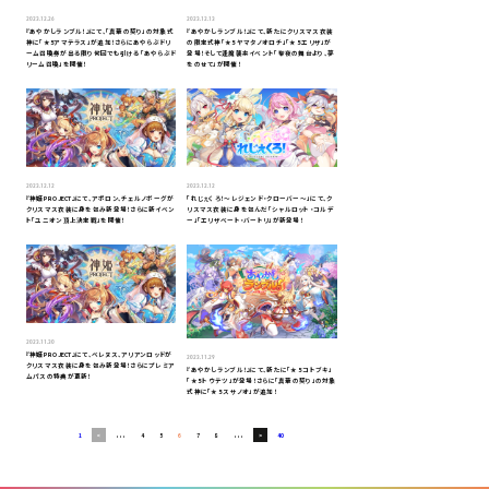
2023.12.26
2023.12.13
『あやかしランブル！』にて、「真華の契り」の対象式
『あやかしランブル！』にて、新たにクリスマス衣装
神に「★5アマテラス」が追加！さらにあやらぶドリ
の限定式神「★5 ヤマタノオロチ」「★5 エリザ」が
ーム召喚券が出る限り何回でも引ける「あやらぶド
登場！そして逢魔襲来イベント「聖夜の舞台より、夢
リーム召喚」を開催！
をのせて」が開催！
2023.12.12
2023.12.12
『神姫PROJECT』にて、アポロン、チェルノボーグが
「れじぇくろ！～レジェンド・クローバー～」にて、ク
クリスマス衣装に身を包み新登場！さらに新イベン
リスマス衣装に身を包んだ「シャルロット・コルデ
ト「ユニオン頂上決定戦」を開催！
ー」「エリザベート・バートリ」が新登場！
2023.11.30
『神姫PROJECT』にて、ベレヌス、アリアンロッドが
2023.11.29
クリスマス衣装に身を包み新登場！さらにプレミア
『あやかしランブル！』にて、新たに「★5 コトブキ」
ムパスの特典が更新！
「★5 トウテツ」が登場！さらに「真華の契り」の対象
式神に「★5 スサノオ」が追加！
...
...
1
<
4
5
6
7
8
>
40