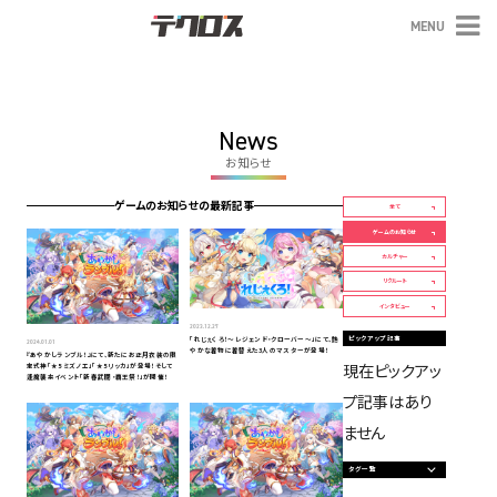
MENU
テクロス
News
お知らせ
ゲームのお知らせの最新記事
全て
ゲームのお知らせ
カルチャー
リクルート
インタビュー
2023.12.27
ピックアップ記事
「れじぇくろ！～レジェンド・クローバー～」にて、艶
2024.01.01
やかな着物に着替えた3人のマスターが登場！
『あやかしランブル！』にて、新たにお正月衣装の限
現在ピックアッ
定式神「★5 ミズノエ」「★5 リッカ」が登場！そして
逢魔襲来イベント「新春武闘・覇王祭！」が開催！
プ記事はあり
ません
タグ一覧