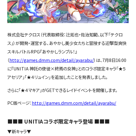
株式会社テクロス（代表取締役：辻拓也・佐治知範、以下「テクロ
ス」）が開発・運営する、あやかし美少女たちと冒険する迎撃型爽快
スキルバトルRPG『あやかしランブル！』
（
http://games.dmm.com/detail/ayarabu/
）は、7月8日16:00
に『UNITIA 神託の使徒×終焉の女神』とのコラボ限定キャラ「★５
アセリア」「★４リュイン」を追加したことを発表しました。
さらに「★４マキア」がGETできるレイドイベントを開催します。
PC版ページ：
http://games.dmm.com/detail/ayarabu/
■■■ UNITIAコラボ限定キャラ登場 ■■■
▼新キャラ▼