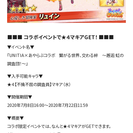
■■■ コラボイベントで★４マキアGET！ ■■■
▼イベント名▼
『UNITIA×あやらぶコラボ 繋がる世界、交わる絆 ～邂逅 虹の
調査団！～』
▼入手可能キャラ▼
★４【不撓不屈の調査員】マキア（水）
▼開催期間▼
2020年7月8日16:00～2020年7月22日11:59
▼概要▼
コラボ限定イベントでは、なんと★４マキアがGETできます。