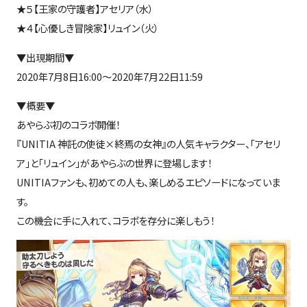
★５【王家の守護者】アセリア（水）
★４【心優しき冒険家】リュイン（火）
▼出現期間▼
2020年7月8日16:00～2020年7月22日11:59
▼概要▼
あやらぶ初のコラボ開催！
『UNITIA 神託の使徒×終焉の女神』の人気キャラクター、「アセリ
ア」と「リュイン」があやらぶの世界に登場します！
UNITIAファンも、初めての人も、楽しめるエピソードになっていま
す。
この機会に手に入れて、コラボを存分に楽しもう！