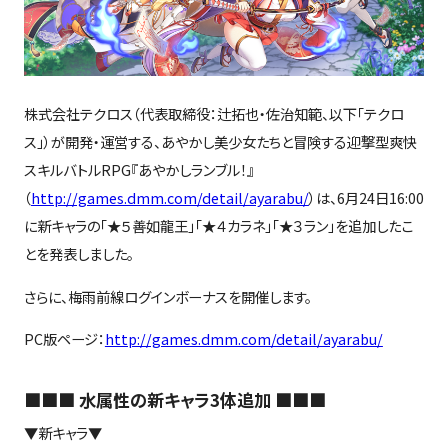
株式会社テクロス（代表取締役：辻拓也・佐治知範、以下「テクロ
ス」）が開発・運営する、あやかし美少女たちと冒険する迎撃型爽快
スキルバトルRPG『あやかしランブル！』
（
http://games.dmm.com/detail/ayarabu/
）は、6月24日16:00
に新キャラの「★５善如龍王」「★４カラネ」「★３ラン」を追加したこ
とを発表しました。
さらに、梅雨前線ログインボーナスを開催します。
PC版ページ：
http://games.dmm.com/detail/ayarabu/
■■■ 水属性の新キャラ3体追加 ■■■
▼新キャラ▼