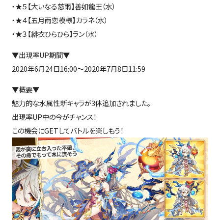
・★５【大いなる慈雨】善如龍王（水）
・★４【五月雨恋模様】カラネ（水）
・★３【緋衣ひらひら】ラン（水）
▼出現率UP期間▼
2020年6月24日16:00～2020年7月8日11:59
▼概要▼
魅力的な水属性新キャラが3体追加されました。
出現率UP中の今がチャンス！
この機会にGETしてバトルを楽しもう！