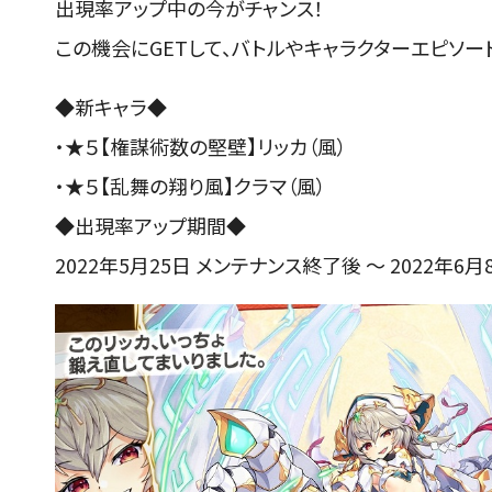
出現率アップ中の今がチャンス！
この機会にGETして、バトルやキャラクターエピソー
◆新キャラ◆
・★５【権謀術数の堅壁】リッカ（風）
・★５【乱舞の翔り風】クラマ（風）
◆出現率アップ期間◆
2022年5月25日 メンテナンス終了後 ～ 2022年6