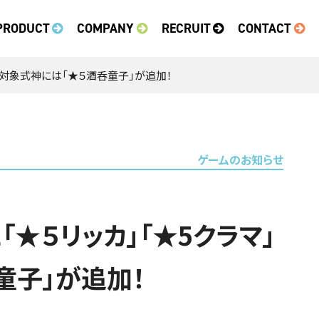
PRODUCT
COMPANY
RECRUIT
CONTACT
」の対象式神には「★５酒呑童子」が追加！
ゲームのお知らせ
「★５リッカ」「★5クラマ」
童子」が追加！