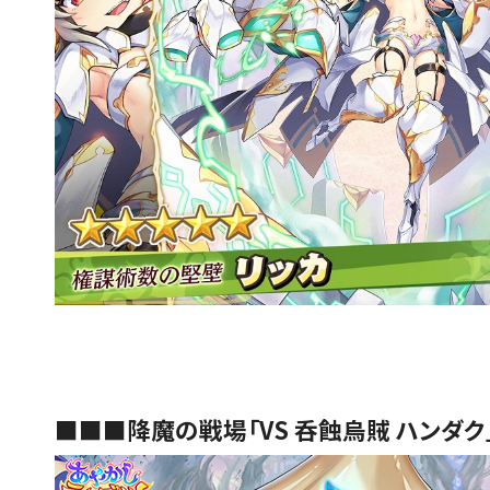
■■■降魔の戦場「VS 呑蝕烏賊 ハンダク