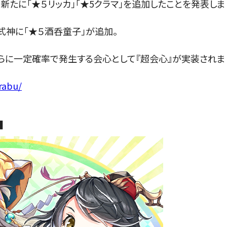
0 に、新たに「★５リッカ」「★5クラマ」を追加したことを発表しま
式神に「★５酒呑童子」が追加。
に、さらに一定確率で発生する会心として『超会心』が実装されま
rabu/
■