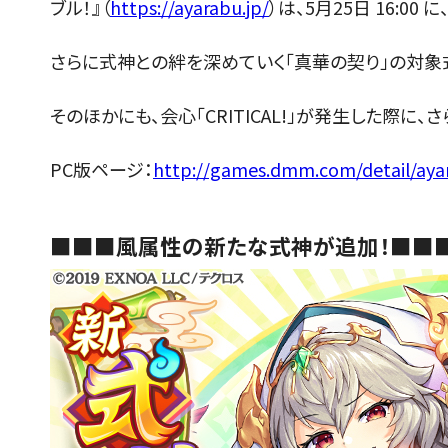
ブル！』（
https://ayarabu.jp/
）は、5月25日 16:0
さらに式神との絆を深めていく「真華の契り」の対象
そのほかにも、会心「CRITICAL!」が発生した際
PC版ページ：
http://games.dmm.com/detail/aya
■■■風属性の新たな式神が追加！■■