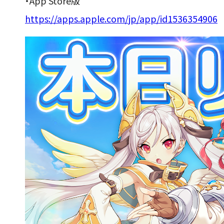
・App Store版
https://apps.apple.com/jp/app/id1536354906