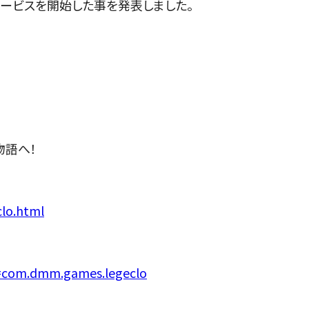
サービスを開始した事を発表しました。
物語へ！
lo.html
id=com.dmm.games.legeclo