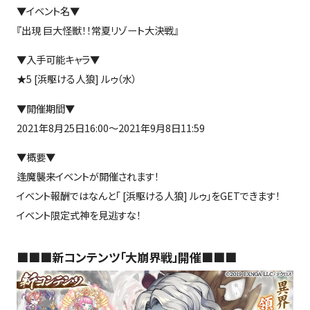
▼イベント名▼
『出現 巨大怪獣！！常夏リゾート大決戦』
▼入手可能キャラ▼
★5 [浜駆ける人狼] ルゥ（水）
▼開催期間▼
2021年8月25日16:00～2021年9月8日11:59
▼概要▼
逢魔襲来イベントが開催されます！
イベント報酬ではなんと「 [浜駆ける人狼] ルゥ」をGETできます！
イベント限定式神を見逃すな！
■■■新コンテンツ「大崩界戦」開催■■■