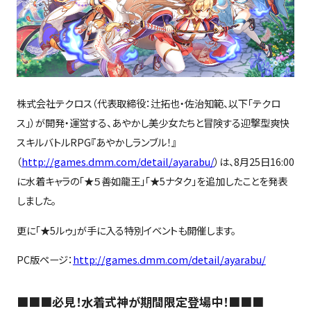
株式会社テクロス（代表取締役：辻拓也・佐治知範、以下「テクロ
ス」）が開発・運営する、あやかし美少女たちと冒険する迎撃型爽快
スキルバトルRPG『あやかしランブル！』
（
http://games.dmm.com/detail/ayarabu/
）は、8月25日16:00
に水着キャラの「★５善如龍王」「★5ナタク」を追加したことを発表
しました。
更に「★5ルゥ」が手に入る特別イベントも開催します。
PC版ページ：
http://games.dmm.com/detail/ayarabu/
■■■必見！水着式神が期間限定登場中！■■■