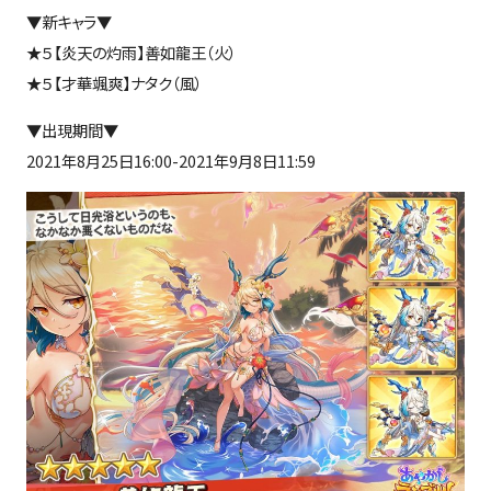
▼新キャラ▼
★５【炎天の灼雨】善如龍王（火）
★５【才華颯爽】ナタク（風）
▼出現期間▼
2021年8月25日16:00-2021年9月8日11:59