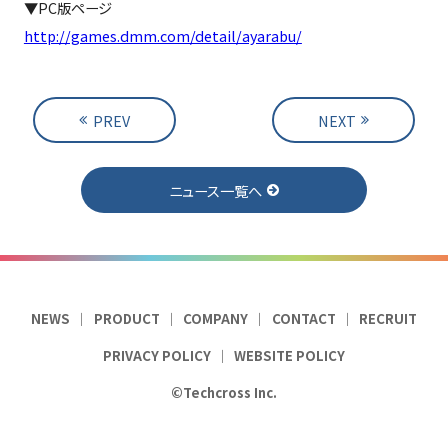
▼PC版ページ
http://games.dmm.com/detail/ayarabu/
PREV
NEXT
ニュース一覧へ
NEWS
PRODUCT
COMPANY
CONTACT
RECRUIT
PRIVACY POLICY
WEBSITE POLICY
©Techcross Inc.