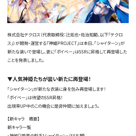
株式会社テクロス（代表取締役：辻拓也・佐治知範、以下「テクロ
ス」）が開発・運営する『神姫PROJECT』は本日、「シャイターン」が
新たな装いで登場し、更に「ポイベー」はSSRに昇格して再登場した
ことを発表しました。
▼人気神姫たちが装い新たに再登場！
「シャイターン」が新たな衣装に身を包み再登場します！
「ポイベー」は待望のSSR昇格！
出現率UP中のこの機会に是非仲間に加えましょう。
【新キャラ 概要】
新キャラ一覧
・神姫「[愛慕の射手]シャイターン」（SSR 闇）