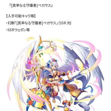
『[真率なる守護者]ペガサス』
【入手可能キャラ等】
・幻獣「[真率なる守護者]ペガサス」（SSR 光）
・SSRウェポン等