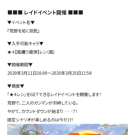
■■■ レイドイベント開催 ■■■
▼イベント名▼
『荒野を拓く双銃』
▼入手可能キャラ▼
★４【風纏う龍弾】レン（風）
▼開催期間▼
2020年3月11日16:00～2020年3月25日11:59
▼概要▼
「★４レン」をGETできるレイドイベントを開催します！
荒野で、二人のガンマンが対峙している。
やがて、カウントダウンが始まり……？！
限定シナリオが楽しめるのは今だけ！