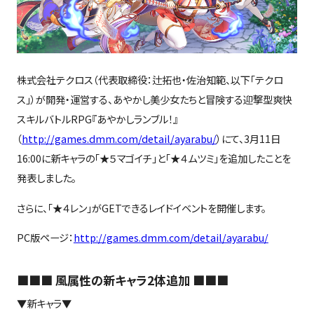
株式会社テクロス（代表取締役：辻拓也・佐治知範、以下「テクロ
ス」）が開発・運営する、あやかし美少女たちと冒険する迎撃型爽快
スキルバトルRPG『あやかしランブル！』
（
http://games.dmm.com/detail/ayarabu/
）にて、3月11日
16:00に新キャラの「★５マゴイチ」と「★４ムツミ」を追加したことを
発表しました。
さらに、「★４レン」がGETできるレイドイベントを開催します。
PC版ページ：
http://games.dmm.com/detail/ayarabu/
■■■ 風属性の新キャラ2体追加 ■■■
▼新キャラ▼