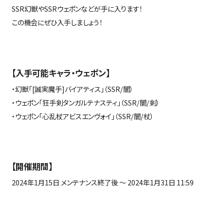
SSR
幻獣や
SSR
ウェポンなどが手に入ります！
この機会にぜひ入手しましょう！
【入手可能キャラ・ウェポン】
・幻獣「
[
誠実魔手
]
バイアティス」（
SSR/
闇）
・ウェポン「狂手剣タンガルテナスティ」（
SSR/
闇
/
剣）
・ウェポン「心乱杖アビスエンヴォイ」（
SSR/
闇
/
杖）
【開催期間】
2024年
1
月
15
日 メンテナンス終了後 ～
2024
年
1
月
31
日
11:59