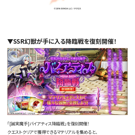
▼
SSR
幻獣が手に入る降臨戦を復刻開催！
「
[
誠実魔手
]
バイアティス降臨戦」を復刻開催！
クエストクリアで獲得できるマテリアルを集めると、