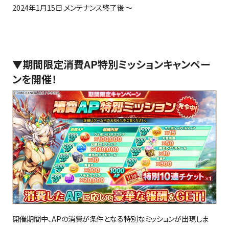
2024年
1
月
15
日 メンテナンス終了後 ～
▼
期間限定消費AP特別ミッションキャンペー
ンを開催！
開催期間中、
AP
の消費が条件となる特別なミッションが出現しま