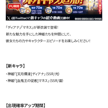
「ディアナ」「マネス」が新衣装で登場！
新たな魅力を手にした神姫たちを仲間にして、
彼女たちの力やキャラクターエピソードをお楽しみください！
【新キャラ】
・神姫「
[
天月爛漫
]
ディアナ」（
SSR/
光）
・神姫「
[
血鬼王の従者
]
マネス」（
SSR/
雷）
【出現確率アップ期間】