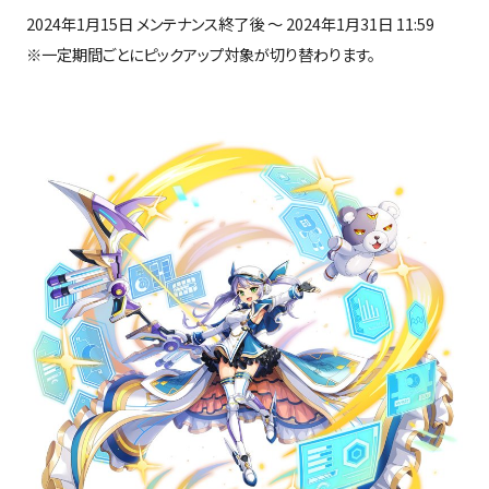
2024年
1
月
15
日 メンテナンス終了後 ～
2024
年
1
月
31
日
11:59
※一定期間ごとにピックアップ対象が切り替わります。