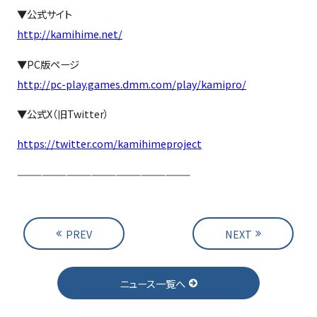
▼公式サイト
http://kamihime.net/
▼PC版ページ
http://pc-play.games.dmm.com/play/kamipro/
▼公式
X
（旧
Twitter
）
https://twitter.com/kamihimeproject
—————————————————————
PREV
NEXT
ニュース一覧へ