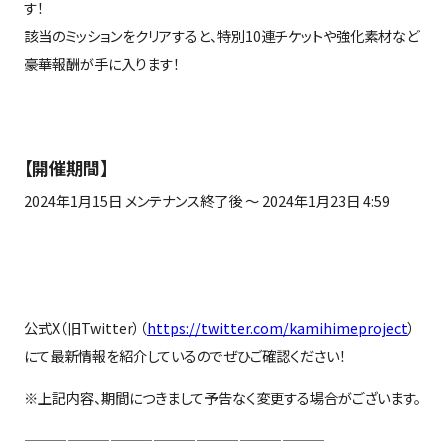
す！
該当のミッションをクリアすると、特別
10
連チケットや強化素材など
豪華報酬が手に入ります！
【開催期間】
2024年
1
月
15
日 メンテナンス終了後 ～
2024
年
1
月
23
日
4:59
公式
X
（旧
Twitter
）（
https://twitter.com/kamihimeproject
）
にて最新情報を紹介しているのでぜひご確認ください！
※上記内容、期間につきまして予告なく変更する場合がございます。
—————————————————————