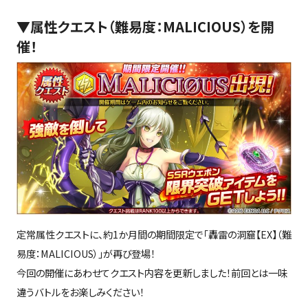
▼
属性クエスト（難易度：MALICIOUS）を開
催！
定常属性クエストに、約
1
か月間の期間限定で「轟雷の洞窟【
EX
】（難
易度：
MALICIOUS
）」が再び登場！
今回の開催にあわせてクエスト内容を更新しました！前回とは一味
違うバトルをお楽しみください！