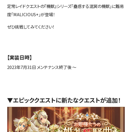
定常レイドクエストの『機獣』シリーズ「蠱惑する混冥の機獣」に難易
度「
MALICIOUS+
」が登場！
ぜひ挑戦してみてください！
【実装日時】
2023年
7
月
31
日 メンテナンス終了後 ～
▼エピッククエストに新たなクエストが追加！