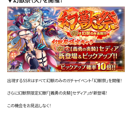
出現する
SSR
はすべて幻獣のみのガチャイベント「幻獣祭」を開催！
さらに幻獣祭限定幻獣「
[
義勇の炎騎
]
セディア」が新登場！
この機会をお見逃しなく！