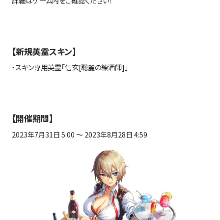
詳細はゲーム内をご確認ください！
【新規英霊スキン】
・スキン専用英霊「信玄
[
聡麗の練酒師
]
」
【開催期間】
2023年
7
月
31
日
5:00
～
2023
年
8
月
28
日
4:59