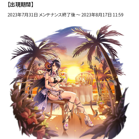
【出現期間】
2023年
7
月
31
日 メンテナンス終了後 ～
2023
年
8
月
17
日
11:59