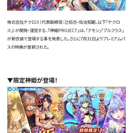
株式会社テクロス（代表取締役：辻拓也・佐治知範、以下「テクロ
ス」）が開発・運営する、
『神姫
PROJECT
』は、「アモン」「プルフラス」
が新衣装で登場する事を発表した。さらに
7
月
31
日よりプレミアムパ
スの特典が更新された。
▼限定神姫が登場！