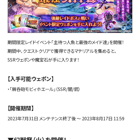
期間限定レイドイベント「主待つ人魚と最強のメイド達」を開催！
期間中、クエストクリアで獲得できるマテリアルを集めると、
SSRウェポンや魔宝石が手に入ります！
【入手可能ウェポン】
・「屑呑砲モビィホエール」（
SSR/
闇
/
銃）
【開催期間】
2023
年
7
月
31
日 メンテナンス終了後 ～
2023
年
8
月
17
日
11:59
▼幻獣祭（火）を開催！