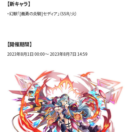
【新キャラ】
・幻獣「
[
義勇の炎騎
]
セディア」（
SSR/
火）
【開催期間】
2023年
8
月
1
日
00:00
～
2023
年
8
月
7
日
14:59