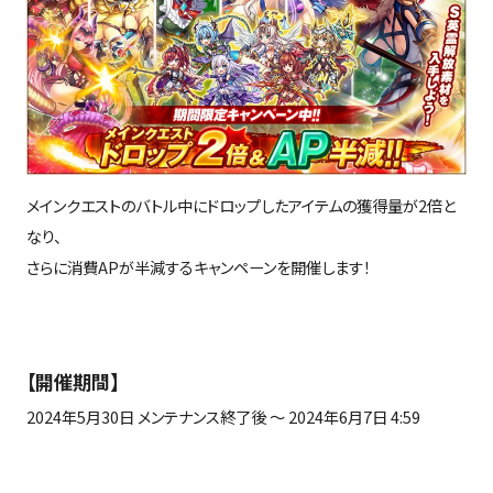
メインクエストのバトル中にドロップしたアイテムの獲得量が
2
倍と
なり、
さらに消費
AP
が半減するキャンペーンを開催します！
【開催期間】
2024年
5
月
30
日 メンテナンス終了後 ～
2024
年
6
月
7
日
4:59