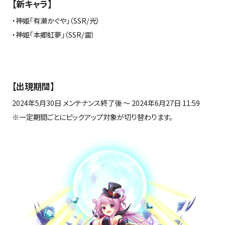
【新キャラ】
・神姫「有瀬かぐや」（
SSR/
光）
・神姫「本郷虹夢」（
SSR/
雷）
【出現期間】
2024年
5
月
30
日 メンテナンス終了後 ～
2024
年
6
月
27
日
11:59
※
一定期間ごとにピックアップ対象が切り替わります。