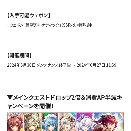
【入手可能ウェポン】
・ウェポン「冀望刃ルナティック」（
SSR/
火
/
特殊剣）
【開催期間】
2024年
5
月
30
日 メンテナンス終了後 ～
2024
年
6
月
27
日
11:59
▼
メインクエストドロップ2倍＆消費AP半減キ
ャンペーンを開催！