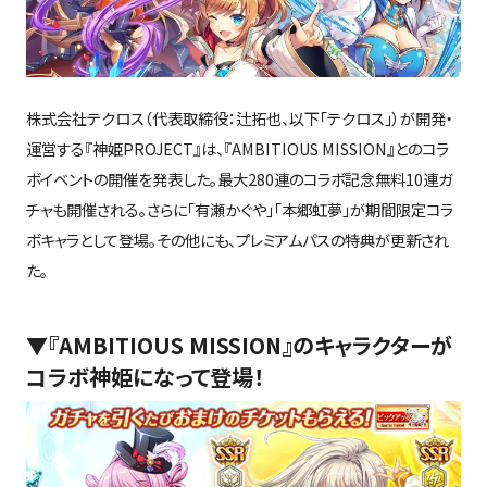
株式会社テクロス（代表取締役：辻拓也、以下「テクロス」）が開発・
運営する『神姫
PROJECT
』は、『
AMBITIOUS MISSION
』とのコラ
ボイベントの開催を発表した。最大
280
連のコラボ記念無料
10
連ガ
チャも開催される。さらに「有瀬かぐや」「本郷虹夢」が期間限定コラ
ボキャラとして登場。その他にも、プレミアムパスの特典が更新され
た。
▼
『AMBITIOUS MISSION』のキャラクターが
コラボ神姫になって登場！