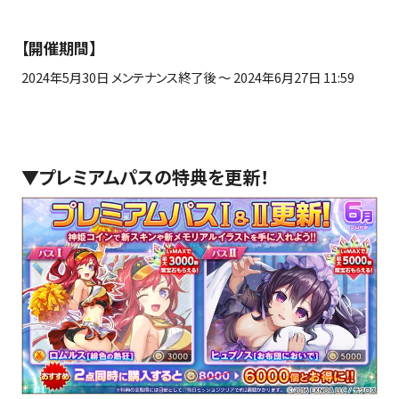
【開催期間】
2024年
5
月
30
日 メンテナンス終了後 ～
2024
年
6
月
27
日
11:59
▼
プレミアムパスの特典を更新！