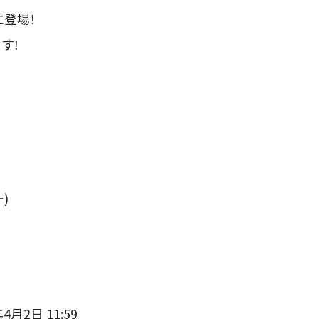
に登場！
す！
)
月2日 11:59