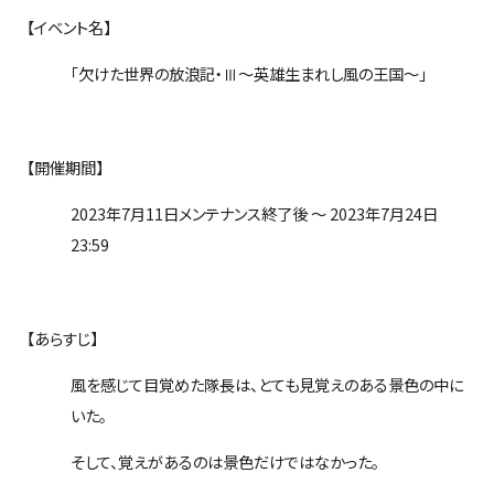
【イベント名】
「欠けた世界の放浪記・Ⅲ〜英雄生まれし風の王国〜」
【開催期間】
2023
年
7
月
11
日メンテナンス終了後 ～
2023
年
7
月
24
日
23:59
【あらすじ】
風を感じて目覚めた隊長は、とても見覚えのある景色の中に
いた。
そして、覚えがあるのは景色だけではなかった。