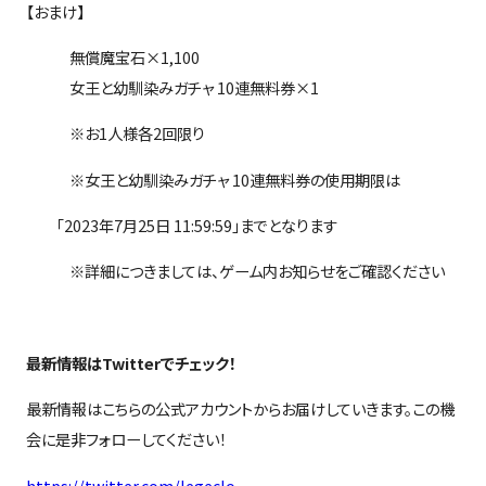
【おまけ】
無償魔宝石×1,100
女王と幼馴染みガチャ 10連無料券×1
※お
1
人様各
2
回限り
※女王と幼馴染みガチャ
10
連無料券の使用期限は
「2023年7月25日 11:59:59」までとなります
※詳細につきましては、ゲーム内お知らせをご確認ください
最新情報は
Twitter
でチェック！
最新情報はこちらの公式アカウントからお届けしていきます。この機
会に是非フォローしてください！
https://twitter.com/legeclo