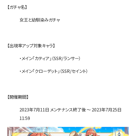
【ガチャ名】
女王と幼馴染みガチャ
【出現率アップ対象キャラ】
・メイン「カティア」（
SSR/
ランサー）
・メイン「クローデット」（
SSR/
セイント）
【開催期間】
2023
年
7
月
11
日 メンテナンス終了後 ～
2023
年
7
月
25
日
11:59