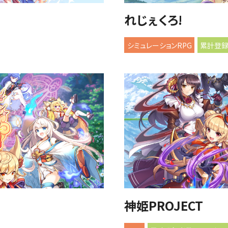
れじぇくろ!
シミュレーションRPG
累計登録
神姫PROJECT