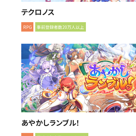
テクロノス
RPG
事前登録者数20万人以上
あやかしランブル！